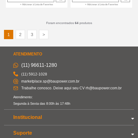
+ Adicionar à Lista de Favoritos
+ Adicionar à Lista de Favoritos
Foram encontrados
64
produtos
1
2
3
>
ATENDIMENTO
(11) 96611-1280
(11) 5912-1028
marketplace.sp@baupower.com.br
Trabalhe conosco. Deixe aqui seu CV rh@baupower.com.br
Atendimento:
Segunda à Sexta das 8:00h às 17:48h
Institucional
Suporte