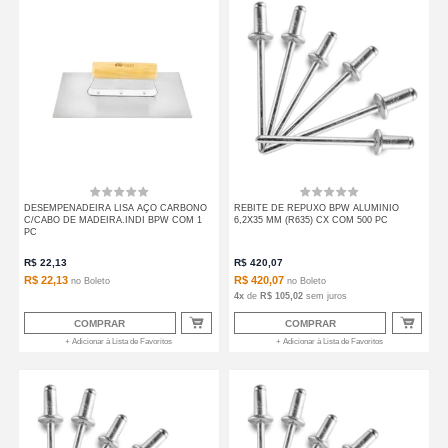
DESEMPENADEIRA LISA AÇO CARBONO
REBITE DE REPUXO BPW ALUMINIO
C/CABO DE MADEIRA.INDI BPW COM 1
6,2X35 MM (R635) CX COM 500 PC
PC
R$
22,13
R$
420,07
R$ 22,13
R$ 420,07
no
Boleto
no
Boleto
4
x
de
R$ 105,02
sem juros
COMPRAR
COMPRAR
+ Adicionar à Lista de Favoritos
+ Adicionar à Lista de Favoritos