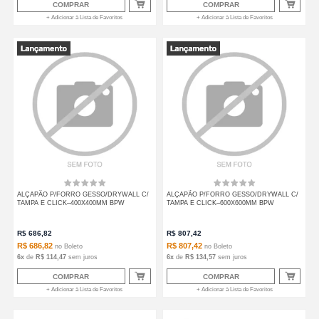
COMPRAR
COMPRAR
+ Adicionar à Lista de Favoritos
+ Adicionar à Lista de Favoritos
ALÇAPÃO P/FORRO GESSO/DRYWALL C/
ALÇAPÃO P/FORRO GESSO/DRYWALL C/
TAMPA E CLICK–400X400MM BPW
TAMPA E CLICK–600X600MM BPW
R$
686,82
R$
807,42
R$ 686,82
R$ 807,42
no
Boleto
no
Boleto
6
x
de
R$ 114,47
sem juros
6
x
de
R$ 134,57
sem juros
COMPRAR
COMPRAR
+ Adicionar à Lista de Favoritos
+ Adicionar à Lista de Favoritos