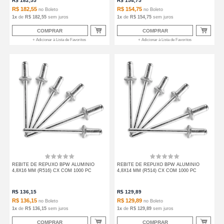
R$
182,55
R$
154,75
R$ 182,55
R$ 154,75
no
Boleto
no
Boleto
1
x
de
R$ 182,55
sem juros
1
x
de
R$ 154,75
sem juros
COMPRAR
COMPRAR
+ Adicionar à Lista de Favoritos
+ Adicionar à Lista de Favoritos
REBITE DE REPUXO BPW ALUMINIO
REBITE DE REPUXO BPW ALUMINIO
4,8X16 MM (R516) CX COM 1000 PC
4,8X14 MM (R514) CX COM 1000 PC
R$
136,15
R$
129,89
R$ 136,15
R$ 129,89
no
Boleto
no
Boleto
1
x
de
R$ 136,15
sem juros
1
x
de
R$ 129,89
sem juros
COMPRAR
COMPRAR