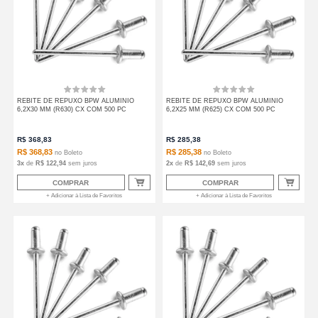
REBITE DE REPUXO BPW ALUMINIO
REBITE DE REPUXO BPW ALUMINIO
6,2X30 MM (R630) CX COM 500 PC
6,2X25 MM (R625) CX COM 500 PC
R$
368,83
R$
285,38
R$ 368,83
R$ 285,38
no
Boleto
no
Boleto
3
x
de
R$ 122,94
sem juros
2
x
de
R$ 142,69
sem juros
COMPRAR
COMPRAR
+ Adicionar à Lista de Favoritos
+ Adicionar à Lista de Favoritos