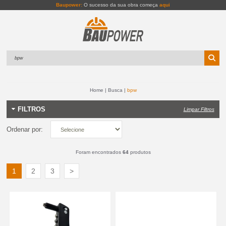
Baupower:
O sucesso da sua obra começa
aqui
Home
Busca
bpw
FILTROS
Limpar Filtros
Ordenar por:
Foram encontrados
64
produtos
1
2
3
>