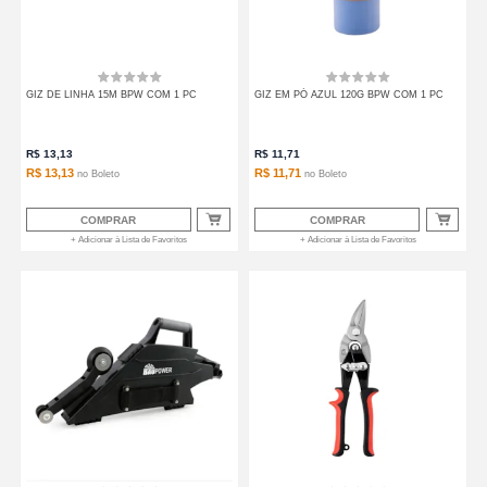
GIZ DE LINHA 15M BPW COM 1 PC
GIZ EM PÓ AZUL 120G BPW COM 1 PC
R$
13,13
R$
11,71
R$ 13,13
R$ 11,71
no
Boleto
no
Boleto
COMPRAR
COMPRAR
+ Adicionar à Lista de Favoritos
+ Adicionar à Lista de Favoritos