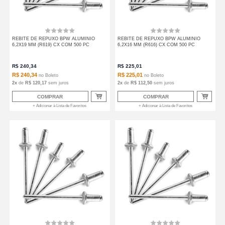
REBITE DE REPUXO BPW ALUMINIO
REBITE DE REPUXO BPW ALUMINIO
6,2X19 MM (R619) CX COM 500 PC
6,2X16 MM (R616) CX COM 500 PC
R$
240,34
R$
225,01
R$ 240,34
R$ 225,01
no
Boleto
no
Boleto
2
x
de
R$ 120,17
sem juros
2
x
de
R$ 112,50
sem juros
COMPRAR
COMPRAR
+ Adicionar à Lista de Favoritos
+ Adicionar à Lista de Favoritos