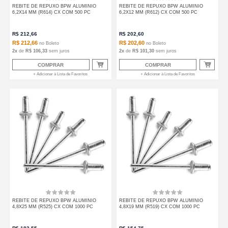
REBITE DE REPUXO BPW ALUMINIO
REBITE DE REPUXO BPW ALUMINIO
6,2X14 MM (R614) CX COM 500 PC
6,2X12 MM (R612) CX COM 500 PC
R$
212,66
R$
202,60
R$ 212,66
R$ 202,60
no
Boleto
no
Boleto
2
x
de
R$ 106,33
sem juros
2
x
de
R$ 101,30
sem juros
COMPRAR
COMPRAR
+ Adicionar à Lista de Favoritos
+ Adicionar à Lista de Favoritos
REBITE DE REPUXO BPW ALUMINIO
REBITE DE REPUXO BPW ALUMINIO
4,8X25 MM (R525) CX COM 1000 PC
4,8X19 MM (R519) CX COM 1000 PC