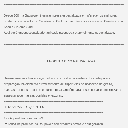
=======================================================================
Desde 2004, a Baupower é uma empresa especializada em oferecer os melhores
produtos para o setor de Construção Civil e segmentos especiais como Construção à
Seco e Sistema Solar.
Aqui você encontra qualidade, agilidade na entrega e atendimento especializado.
=======================================================================
--------------------------------------PRODUTO ORIGINAL WALSYWA-------------------------
-------
Desempenadeira lisa em aço carbono com cabo de madeira. Indicada para a
preparação, nivelamento e revestimento de superfícies na aplicação de gesso,
massas, rebocos, texturas e outros. Ideal também para desempenar e uniformizar a
espessura de massas corridas e texturas.
==========================================================
=> DÚVIDAS FREQUENTES
==========================================================
1 - Os produtos são novos?
R: Todos os produtos da Baupower são produtos novos e com garantia.