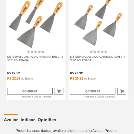
KIT ESPÁTULAS AÇO CARBONO 4UN 1" 4"
KIT ESPÁTULAS AÇO CARBONO 4UN 3" 4"
3" 5" POLEGADA
5" 6" POLEGADA
R$
22,52
R$
26,92
R$ 22,52
R$ 26,92
no
Boleto
no
Boleto
COMPRAR
COMPRAR
+ Adicionar à Lista de Favoritos
+ Adicionar à Lista de Favoritos
Avaliar
Indicar
Opiniões
Preencha seus dados, avalie e clique no botão Avaliar Produto.