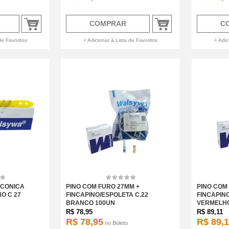
COMPRAR
C
de Favoritos
+ Adicionar à Lista de Favoritos
+ Adic
 CONICA
PINO COM FURO 27MM +
PINO COM
NO C 27
FINCAPINO/ESPOLETA C.22
FINCAPINO
BRANCO 100UN
VERMELHO
R$
78,95
R$
89,11
R$ 78,95
R$ 89,1
no
Boleto