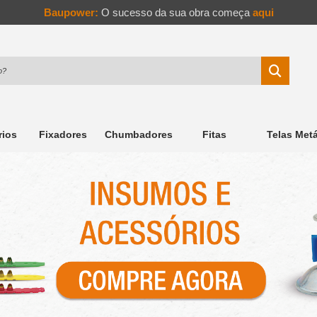
Baupower:
O sucesso da sua obra começa
aqui
rios
Fixadores
Chumbadores
Fitas
Telas Metá