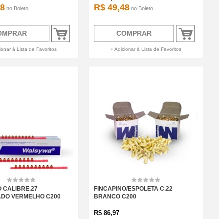
48
R$ 49,48
no
Boleto
no
Boleto
OMPRAR
COMPRAR
ionar à Lista de Favoritos
+ Adicionar à Lista de Favoritos
 CALIBRE.27
FINCAPINO/ESPOLETA C.22
DO VERMELHO C200
BRANCO C200
R$
86,97