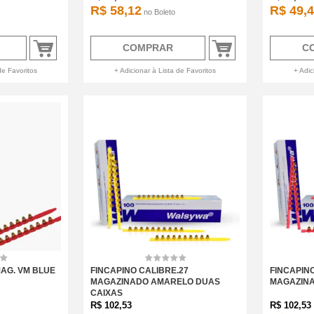
R$ 58,12
R$ 49,
no
Boleto
COMPRAR
C
de Favoritos
+ Adicionar à Lista de Favoritos
+ Adic
MAG. VM BLUE
FINCAPINO CALIBRE.27
FINCAPINO
MAGAZINADO AMARELO DUAS
MAGAZINA
CAIXAS
R$
102,53
R$
102,53