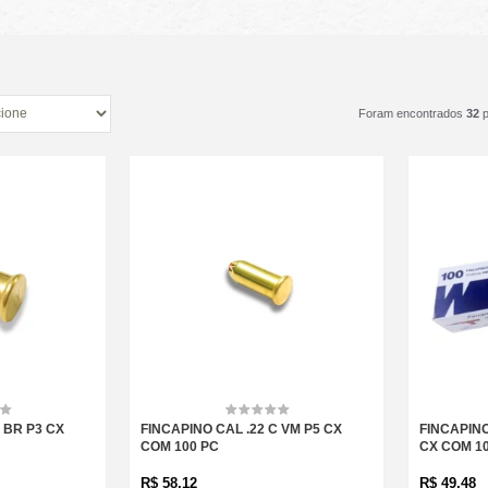
Foram encontrados
32
p
 BR P3 CX
FINCAPINO CAL .22 C VM P5 CX
FINCAPINO
COM 100 PC
CX COM 1
R$
58,12
R$
49,48