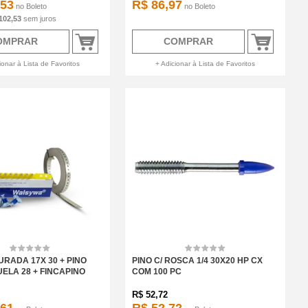
,53
R$ 86,97
no
Boleto
no
Boleto
102,53
sem juros
OMPRAR
COMPRAR
ionar à Lista de Favoritos
+ Adicionar à Lista de Favoritos
URADA 17X 30 + PINO
PINO C/ ROSCA 1/4 30X20 HP CX
ELA 28 + FINCAPINO
COM 100 PC
R$
52,72