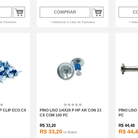
COMPRAR
C
de Favoritos
+ Adicionar à Lista de Favoritos
+ Adic
HP CLIP ECO CX
PINO LISO 1/4X28 P HP AR CON 23
PINO LISO
CX COM 100 PC
PC
R$
33,20
R$
44,48
R$ 33,20
R$ 44,
no
Boleto