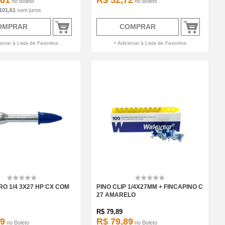
,61
R$ 52,72
no
Boleto
no
Boleto
101,61
sem juros
OMPRAR
COMPRAR
ionar à Lista de Favoritos
+ Adicionar à Lista de Favoritos
RO 1/4 3X27 HP CX COM
PINO CLIP 1/4X27MM + FINCAPINO C
27 AMARELO
R$
79,89
99
R$ 79,89
no
Boleto
no
Boleto