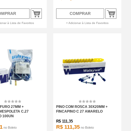
OMPRAR
COMPRAR
ionar à Lista de Favoritos
+ Adicionar à Lista de Favoritos
 FURO 27MM +
PINO COM ROSCA 30X20MM +
/ESPOLETA C.27
FINCAPINO C 27 AMARELO
 100UN
R$
111,35
1
R$ 111,35
no
Boleto
no
Boleto