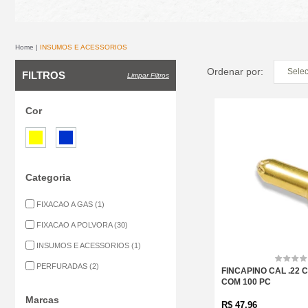
Home
INSUMOS E ACESSORIOS
Ordenar por:
FILTROS
Limpar Filtros
Cor
Categoria
FIXACAO A GAS
(1)
FIXACAO A POLVORA
(30)
INSUMOS E ACESSORIOS
(1)
PERFURADAS
(2)
FINCAPINO CAL .22 C
COM 100 PC
Marcas
R$
47,96