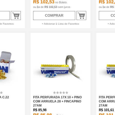
R$ 102,53
R$ 102
no
Boleto
1
x
de
R$ 102,53
sem juros
1
x
de
R$ 
COMPRAR
C
de Favoritos
+ Adicionar à Lista de Favoritos
+ Adic
A C.22
FITA PERFURADA 17X 10 + PINO
FITA PERF
COM ARRUELA 28 + FINCAPINO
COM ARRU
27AM
27AM
R$
85,98
R$
101,61