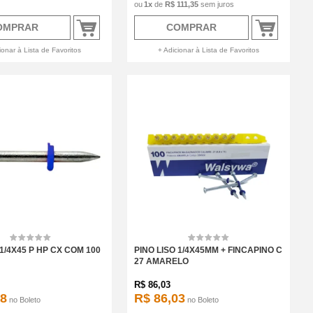
1
x
de
R$ 111,35
sem juros
OMPRAR
COMPRAR
ionar à Lista de Favoritos
+ Adicionar à Lista de Favoritos
 1/4X45 P HP CX COM 100
PINO LISO 1/4X45MM + FINCAPINO C
27 AMARELO
R$
86,03
48
R$ 86,03
no
Boleto
no
Boleto