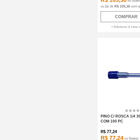
R$ 105,36
no
Bole
1
x
de
R$ 105,36
sem j
COMPRAR
+ Adicionar à Lista 
PINO C/ ROSCA 1/4 3
COM 100 PC
R$
77,24
R$ 77,24
no
Boleto