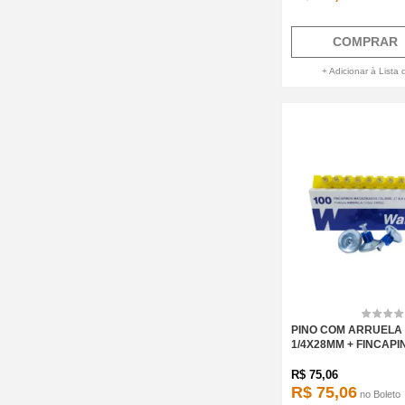
COMPRAR
+ Adicionar à Lista 
PINO COM ARRUELA
1/4X28MM + FINCAPI
R$
75,06
R$ 75,06
no
Boleto