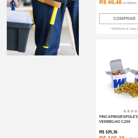
R$ 49,48
no
Boleto
COMPRAR
+ Adicionar à Lista 
FINCAPINO/ESPOLET
VERMELHO C200
R$
105,36