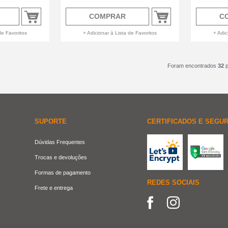
COMPRAR
C
de Favoritos
+ Adicionar à Lista de Favoritos
+ Adic
Foram encontrados
32
p
SUPORTE
CERTIFICADOS E SEGU
Dúvidas Frequentes
Trocas e devoluções
Formas de pagamento
REDES SOCIAIS
Frete e entrega