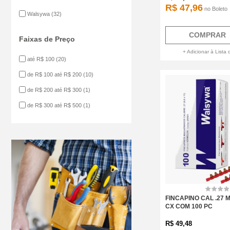
R$ 47,96
no
Boleto
Walsywa
(32)
COMPRAR
Faixas de Preço
+ Adicionar à Lista 
até R$ 100
(20)
de R$ 100 até R$ 200
(10)
de R$ 200 até R$ 300
(1)
de R$ 300 até R$ 500
(1)
FINCAPINO CAL .27 
CX COM 100 PC
R$
49,48