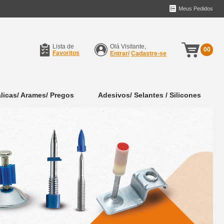
Meus Pedidos
Lista de
Olá Visitante,
00
Favoritos
Entrar/
Cadastre-se
licas/ Arames/ Pregos
Adesivos/ Selantes / Silicones