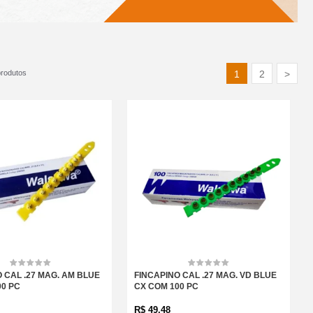
rodutos
1
2
>
 CAL .27 MAG. AM BLUE
FINCAPINO CAL .27 MAG. VD BLUE
00 PC
CX COM 100 PC
R$
49,48