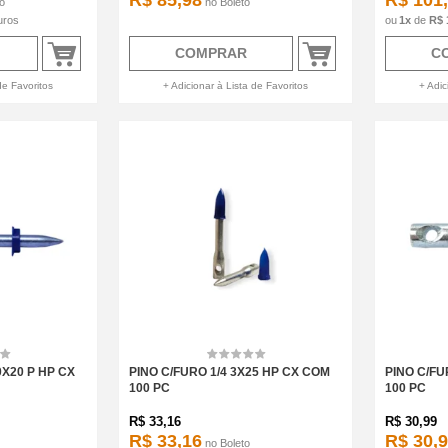
R$ 85,98
R$ 101
to
no
Boleto
uros
1
x
de
R$ 
COMPRAR
C
de Favoritos
+ Adicionar à Lista de Favoritos
+ Adic
0X20 P HP CX
PINO C/FURO 1/4 3X25 HP CX COM
PINO C/FU
100 PC
100 PC
R$
33,16
R$
30,99
R$ 33,16
R$ 30,
no
Boleto