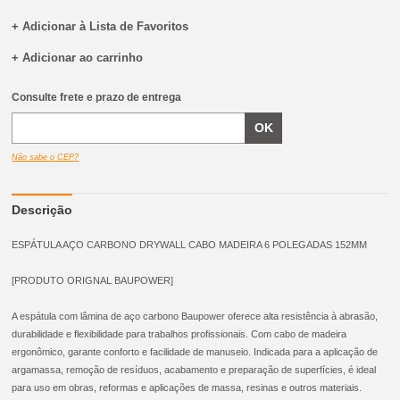
+ Adicionar à Lista de Favoritos
+ Adicionar ao carrinho
Consulte frete e prazo de entrega
Não sabe o CEP?
Descrição
ESPÁTULA AÇO CARBONO DRYWALL CABO MADEIRA 6 POLEGADAS 152MM
[PRODUTO ORIGNAL BAUPOWER]
A espátula com lâmina de aço carbono Baupower oferece alta resistência à abrasão,
durabilidade e flexibilidade para trabalhos profissionais. Com cabo de madeira
ergonômico, garante conforto e facilidade de manuseio. Indicada para a aplicação de
argamassa, remoção de resíduos, acabamento e preparação de superfícies, é ideal
para uso em obras, reformas e aplicações de massa, resinas e outros materiais.