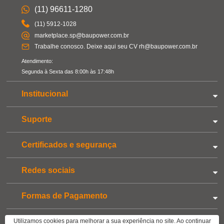
(11) 96611-1280
(11) 5912-1028
marketplace.sp@baupower.com.br
Trabalhe conosco. Deixe aqui seu CV rh@baupower.com.br
Atendimento:
Segunda à Sexta das 8:00h às 17:48h
Institucional
Suporte
Certificados e segurança
Redes sociais
Formas de Pagamento
CNPJ: 05.896.435/0001-80 | Copyright © 2022 - Todos os direitos reservados. Ofertas Válidas até o
Utilizamos cookies para melhorar a sua experiência no site. Ao continuar