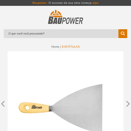
Baupower:
O sucesso da sua obra começa
aqui
Home
ESPÁTULAS