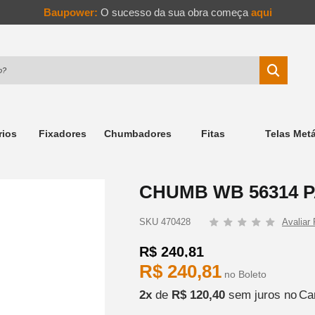
Baupower:
O sucesso da sua obra começa
aqui
rios
Fixadores
Chumbadores
Fitas
Telas Metá
CHUMB WB 56314 P
SKU 470428
R$ 240,81
R$ 240,81
no
Boleto
2
x
de
R$ 120,40
sem juros
no