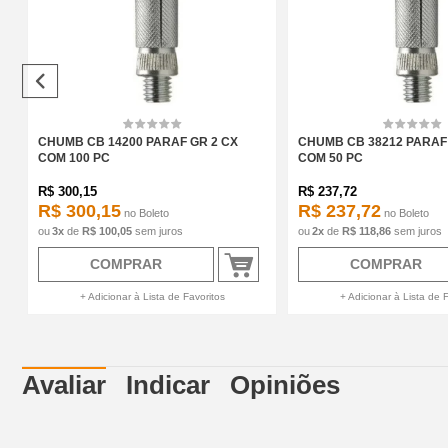
CHUMB CB 14200 PARAF GR 2 CX
CHUMB CB 38212 PARAF 
COM 100 PC
COM 50 PC
R$
300,15
R$
237,72
R$ 300,15
R$ 237,72
no
Boleto
no
Boleto
3
x
de
R$ 100,05
sem juros
2
x
de
R$ 118,86
sem juros
COMPRAR
COMPRAR
+ Adicionar à Lista de Favoritos
+ Adicionar à Lista de 
Avaliar
Indicar
Opiniões