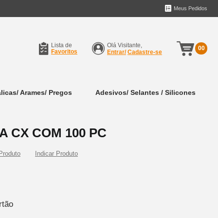
Meus Pedidos
Lista de
Olá Visitante,
00
Favoritos
Entrar/
Cadastre-se
licas/ Arames/ Pregos
Adesivos/ Selantes / Silicones
A CX COM 100 PC
Indicar Produto