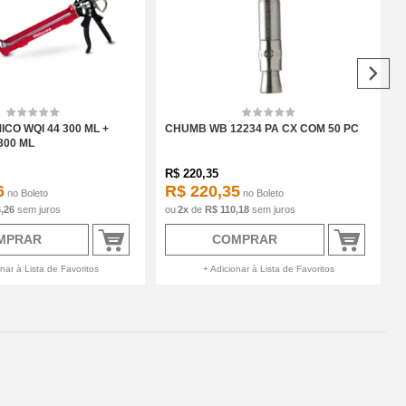
CO WQI 44 300 ML +
CHUMB WB 12234 PA CX COM 50 PC
300 ML
R$
220,35
6
R$ 220,35
no
Boleto
no
Boleto
,26
sem juros
2
x
de
R$ 110,18
sem juros
MPRAR
COMPRAR
nar à Lista de Favoritos
+ Adicionar à Lista de Favoritos