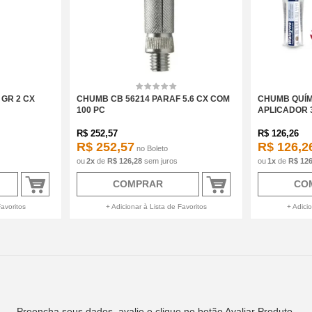
GR 2 CX
CHUMB CB 56214 PARAF 5.6 CX COM
CHUMB QUÍMI
100 PC
APLICADOR 
R$
252,57
R$
126,26
R$ 252,57
R$ 126,2
no
Boleto
2
x
de
R$ 126,28
sem juros
1
x
de
R$ 126
COMPRAR
CO
Favoritos
+ Adicionar à Lista de Favoritos
+ Adicio
Preencha seus dados, avalie e clique no botão Avaliar Produto.